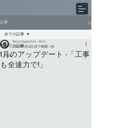
記事
全ての記事
Nextchapterkito - Alrik
全ての記事
2022年2月8日
読了時間: 2分
1月のアップデート -「工事
reise
も全速力で!」