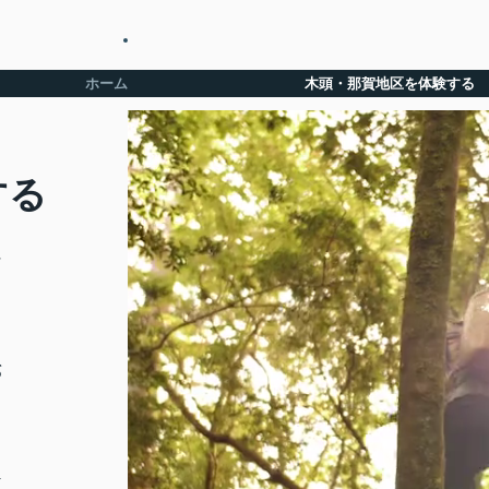
ホーム
木頭・那賀地区を体験する
する
神
ど
の
が
た
介