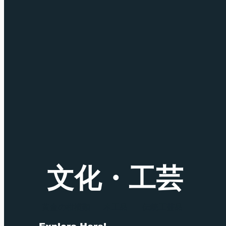
文化・工芸
黄金の柑橘類
木工品
伝統工芸品