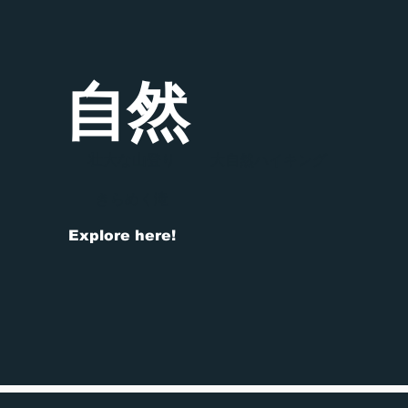
自然
壮大な山登り
大自然ハイキング
きらめく滝
Explore here!