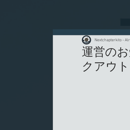
Nextchapterkito - Alr
運営のお
クアウト